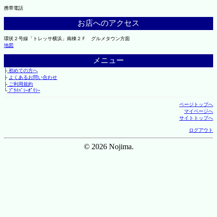
携帯電話
お店へのアクセス
環状２号線「トレッサ横浜」南棟２Ｆ グルメタウン方面
地図
メニュー
├
初めての方へ
├
よくあるお問い合わせ
├
ご利用規約
└
ﾌﾟﾗｲﾊﾞｼｰﾎﾟﾘｼｰ
ページトップへ
マイページへ
サイトトップへ
ログアウト
© 2026 Nojima.