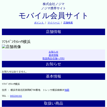
株式会社ノジマ
ノジマ携帯サイト
モバイル会員サイト
ポイント
｜
マイページ
｜
店舗検索
店舗情報
ｿﾌﾄﾊﾞﾝｸﾄﾚｯｻ横浜
お知らせ
基本情報
取扱商品
|
店舗へｱｸｾｽ
お知らせ
お知らせはありません。
基本情報
ｿﾌﾄﾊﾞﾝｸﾄﾚｯｻ横浜
住所 ： 横浜市港北区師岡町700番地 トレッサ横浜南棟2F
地図
TEL ：
0455341161
取扱い商品