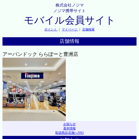
株式会社ノジマ
ノジマ携帯サイト
モバイル会員サイト
ポイント
｜
マイページ
｜
店舗検索
店舗情報
アーバンドック ららぽーと豊洲店
お知らせ
基本情報
取扱商品
|
店舗へｱｸｾｽ