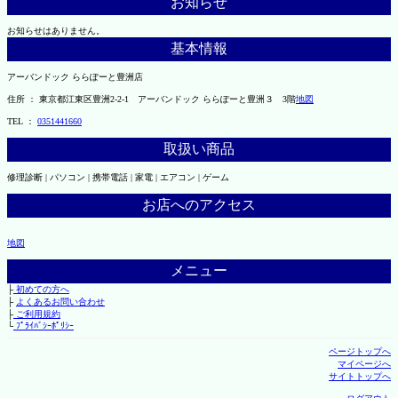
お知らせ
お知らせはありません。
基本情報
アーバンドック ららぽーと豊洲店
住所 ： 東京都江東区豊洲2-2-1 アーバンドック ららぽーと豊洲３ 3階
地図
TEL ：
0351441660
取扱い商品
修理診断 | パソコン | 携帯電話 | 家電 | エアコン | ゲーム
お店へのアクセス
地図
メニュー
├
初めての方へ
├
よくあるお問い合わせ
├
ご利用規約
└
ﾌﾟﾗｲﾊﾞｼｰﾎﾟﾘｼｰ
ページトップへ
マイページへ
サイトトップへ