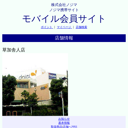
株式会社ノジマ
ノジマ携帯サイト
モバイル会員サイト
ポイント
｜
マイページ
｜
店舗検索
店舗情報
草加舎人店
お知らせ
基本情報
取扱商品
|
店舗へｱｸｾｽ