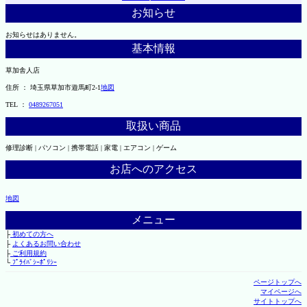
お知らせ
お知らせはありません。
基本情報
草加舎人店
住所 ： 埼玉県草加市遊馬町2-1
地図
TEL ：
0489267051
取扱い商品
修理診断 | パソコン | 携帯電話 | 家電 | エアコン | ゲーム
お店へのアクセス
地図
メニュー
├
初めての方へ
├
よくあるお問い合わせ
├
ご利用規約
└
ﾌﾟﾗｲﾊﾞｼｰﾎﾟﾘｼｰ
ページトップへ
マイページへ
サイトトップへ