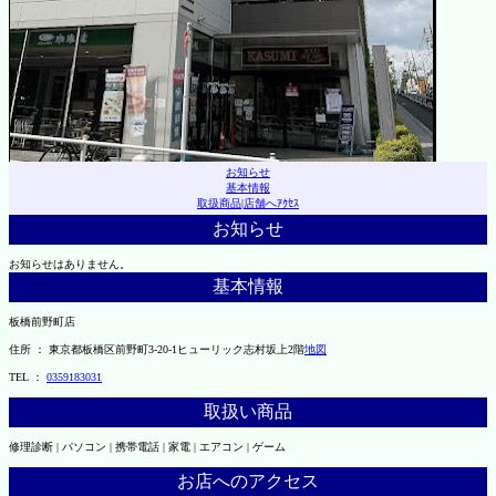
お知らせ
基本情報
取扱商品
|
店舗へｱｸｾｽ
お知らせ
お知らせはありません。
基本情報
板橋前野町店
住所 ： 東京都板橋区前野町3-20-1ヒューリック志村坂上2階
地図
TEL ：
0359183031
取扱い商品
修理診断 | パソコン | 携帯電話 | 家電 | エアコン | ゲーム
お店へのアクセス