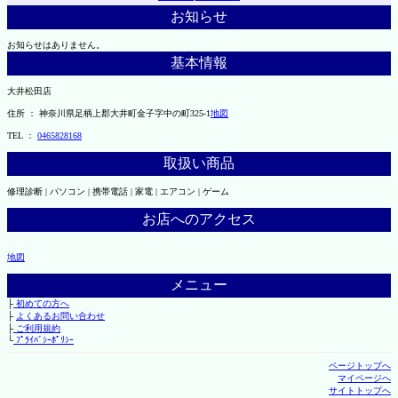
お知らせ
お知らせはありません。
基本情報
大井松田店
住所 ： 神奈川県足柄上郡大井町金子字中の町325-1
地図
TEL ：
0465828168
取扱い商品
修理診断 | パソコン | 携帯電話 | 家電 | エアコン | ゲーム
お店へのアクセス
地図
メニュー
├
初めての方へ
├
よくあるお問い合わせ
├
ご利用規約
└
ﾌﾟﾗｲﾊﾞｼｰﾎﾟﾘｼｰ
ページトップへ
マイページへ
サイトトップへ