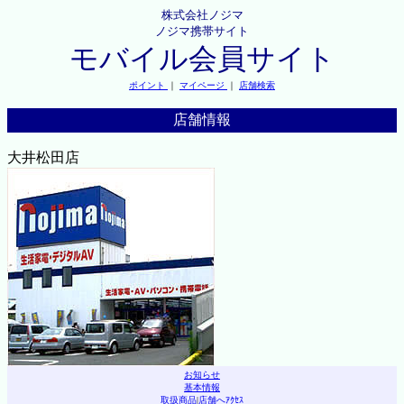
株式会社ノジマ
ノジマ携帯サイト
モバイル会員サイト
ポイント
｜
マイページ
｜
店舗検索
店舗情報
大井松田店
お知らせ
基本情報
取扱商品
|
店舗へｱｸｾｽ