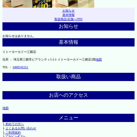
お知らせ
基本情報
取扱商品
|
店舗へｱｸｾｽ
お知らせ
お知らせはありません。
基本情報
イトーヨーカドー三郷店
住所 ： 埼玉県三郷市ピアラシティ1-1-1 イトーヨーカドー三郷店2階
地図
TEL ：
0489541511
取扱い商品
お店へのアクセス
地図
メニュー
├
初めての方へ
├
よくあるお問い合わせ
├
ご利用規約
└
ﾌﾟﾗｲﾊﾞｼｰﾎﾟﾘｼｰ