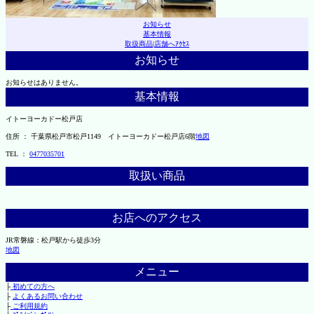
お知らせ
基本情報
取扱商品
|
店舗へｱｸｾｽ
お知らせ
お知らせはありません。
基本情報
イトーヨーカドー松戸店
住所 ： 千葉県松戸市松戸1149 イトーヨーカドー松戸店6階
地図
TEL ：
0477035701
取扱い商品
お店へのアクセス
JR常磐線：松戸駅から徒歩3分
地図
メニュー
├
初めての方へ
├
よくあるお問い合わせ
├
ご利用規約