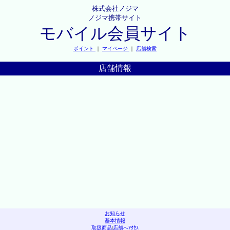
株式会社ノジマ
ノジマ携帯サイト
モバイル会員サイト
ポイント
｜
マイページ
｜
店舗検索
店舗情報
お知らせ
基本情報
取扱商品
|
店舗へｱｸｾｽ