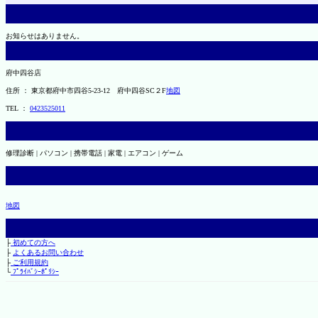
お知らせはありません。
府中四谷店
住所 ： 東京都府中市四谷5-23-12 府中四谷SC２F
地図
TEL ：
0423525011
修理診断 | パソコン | 携帯電話 | 家電 | エアコン | ゲーム
地図
├
初めての方へ
├
よくあるお問い合わせ
├
ご利用規約
└
ﾌﾟﾗｲﾊﾞｼｰﾎﾟﾘｼｰ