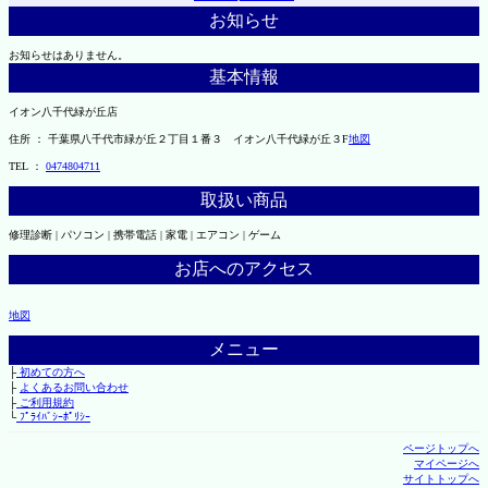
お知らせ
お知らせはありません。
基本情報
イオン八千代緑が丘店
住所 ： 千葉県八千代市緑が丘２丁目１番３ イオン八千代緑が丘３F
地図
TEL ：
0474804711
取扱い商品
修理診断 | パソコン | 携帯電話 | 家電 | エアコン | ゲーム
お店へのアクセス
地図
メニュー
├
初めての方へ
├
よくあるお問い合わせ
├
ご利用規約
└
ﾌﾟﾗｲﾊﾞｼｰﾎﾟﾘｼｰ
ページトップへ
マイページへ
サイトトップへ