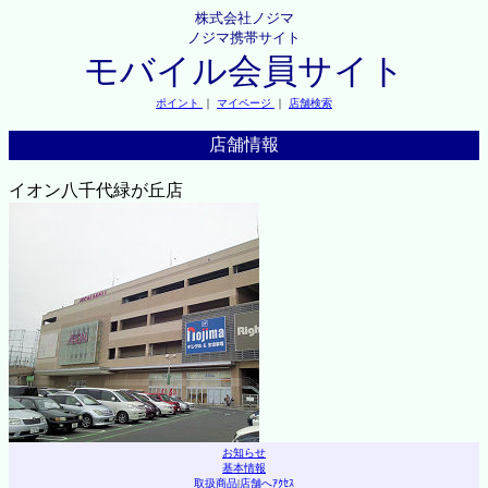
株式会社ノジマ
ノジマ携帯サイト
モバイル会員サイト
ポイント
｜
マイページ
｜
店舗検索
店舗情報
イオン八千代緑が丘店
お知らせ
基本情報
取扱商品
|
店舗へｱｸｾｽ