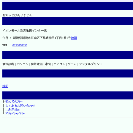
お知らせはありません。
イオンモール新潟亀田インター店
住所 ： 新潟県新潟市江南区下早通柳田1丁目1番1号
地図
TEL ：
0253858355
修理診断 | パソコン | 携帯電話 | 家電 | エアコン | ゲーム | デジタルプリント
地図
├
初めての方へ
├
よくあるお問い合わせ
├
ご利用規約
└
ﾌﾟﾗｲﾊﾞｼｰﾎﾟﾘｼｰ