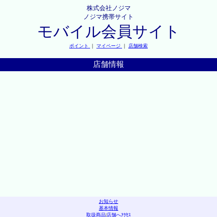
株式会社ノジマ
ノジマ携帯サイト
モバイル会員サイト
ポイント
｜
マイページ
｜
店舗検索
店舗情報
お知らせ
基本情報
取扱商品
|
店舗へｱｸｾｽ