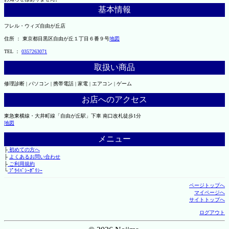
基本情報
フレル・ウィズ自由が丘店
住所 ： 東京都目黒区自由が丘１丁目６番９号
地図
TEL ：
0357263071
取扱い商品
修理診断 | パソコン | 携帯電話 | 家電 | エアコン | ゲーム
お店へのアクセス
東急東横線・大井町線「自由が丘駅」下車 南口改札徒歩1分
地図
メニュー
├
初めての方へ
├
よくあるお問い合わせ
├
ご利用規約
└
ﾌﾟﾗｲﾊﾞｼｰﾎﾟﾘｼｰ
ページトップへ
マイページへ
サイトトップへ
ログアウト