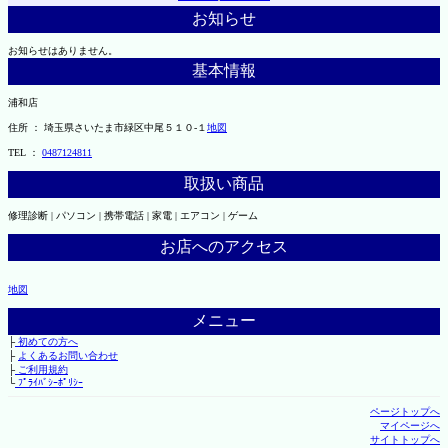
お知らせ
お知らせはありません。
基本情報
浦和店
住所 ： 埼玉県さいたま市緑区中尾５１０-１
地図
TEL ：
0487124811
取扱い商品
修理診断 | パソコン | 携帯電話 | 家電 | エアコン | ゲーム
お店へのアクセス
地図
メニュー
├
初めての方へ
├
よくあるお問い合わせ
├
ご利用規約
└
ﾌﾟﾗｲﾊﾞｼｰﾎﾟﾘｼｰ
ページトップへ
マイページへ
サイトトップへ