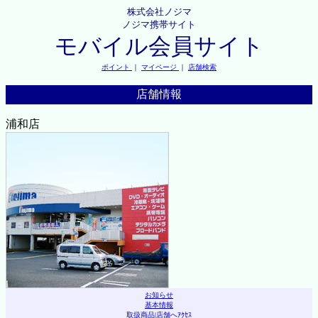
株式会社ノジマ
ノジマ携帯サイト
モバイル会員サイト
ポイント
｜
マイページ
｜
店舗検索
店舗情報
浦和店
お知らせ
基本情報
取扱商品
|
店舗へｱｸｾｽ