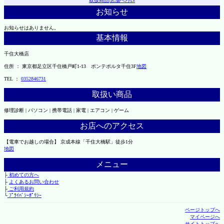
取扱商品
|
店舗へｱｸｾｽ
お知らせ
お知らせはありません。
基本情報
千住大橋店
住所 ： 東京都足立区千住橋戸町1-13 ポンテポルタ千住3F
地図
TEL ：
0352846731
取扱い商品
修理診断 | パソコン | 携帯電話 | 家電 | エアコン | ゲーム
お店へのアクセス
【電車でお越しの場合】 京成本線「千住大橋駅」徒歩1分
地図
メニュー
├
初めての方へ
├
よくあるお問い合わせ
├
ご利用規約
└
ﾌﾟﾗｲﾊﾞｼｰﾎﾟﾘｼｰ
ページトップへ
マイページへ
サイトトップへ