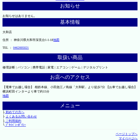
お知らせ
お知らせはありません。
基本情報
大和店
住所 ： 神奈川県大和市深見台1-1-18
地図
TEL ：
0462005021
取扱い商品
修理診断 | パソコン | 携帯電話 | 家電 | エアコン | ゲーム | デジタルプリント
お店へのアクセス
【電車でお越し場合】 相鉄本線、小田急江ノ島線「大和駅」より徒歩7分 【お車でお越し場合】
横浜町田インターより車で約15分
地図
メニュー
├
初めての方へ
├
よくあるお問い合わせ
├
ご利用規約
└
ﾌﾟﾗｲﾊﾞｼｰﾎﾟﾘｼｰ
ページトップへ
マイページへ