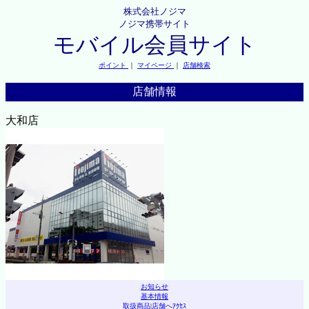
株式会社ノジマ
ノジマ携帯サイト
モバイル会員サイト
ポイント
｜
マイページ
｜
店舗検索
店舗情報
大和店
お知らせ
基本情報
取扱商品
|
店舗へｱｸｾｽ