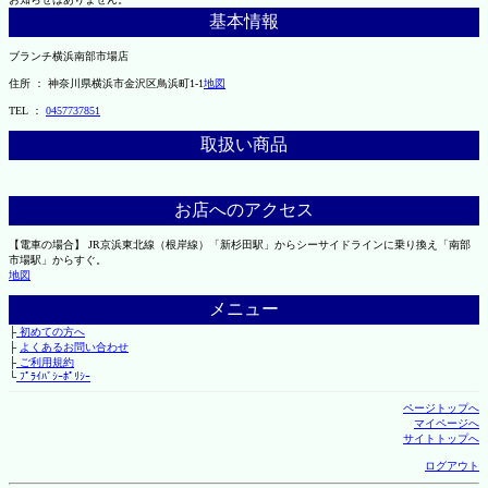
基本情報
ブランチ横浜南部市場店
住所 ： 神奈川県横浜市金沢区鳥浜町1-1
地図
TEL ：
0457737851
取扱い商品
お店へのアクセス
【電車の場合】 JR京浜東北線（根岸線）「新杉田駅」からシーサイドラインに乗り換え「南部
市場駅」からすぐ。
地図
メニュー
├
初めての方へ
├
よくあるお問い合わせ
├
ご利用規約
└
ﾌﾟﾗｲﾊﾞｼｰﾎﾟﾘｼｰ
ページトップへ
マイページへ
サイトトップへ
ログアウト