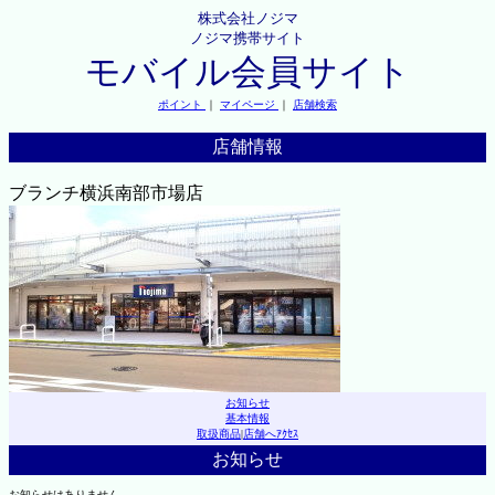
株式会社ノジマ
ノジマ携帯サイト
モバイル会員サイト
ポイント
｜
マイページ
｜
店舗検索
店舗情報
ブランチ横浜南部市場店
お知らせ
基本情報
取扱商品
|
店舗へｱｸｾｽ
お知らせ
お知らせはありません。