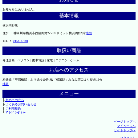
お知らせはありません。
基本情報
横浜岡野店
住所 ： 神奈川県横浜市西区岡野2-5-18 サミット横浜岡野1階
地図
TEL ：
0453147301
取扱い商品
修理診断 | パソコン | 携帯電話 | 家電 | エアコン | ゲーム
お店へのアクセス
相鉄線「平沼橋駅」より徒歩10分 JR「横浜駅」みなみ西口より徒歩15分
地図
メニュー
├
初めての方へ
├
よくあるお問い合わせ
├
ご利用規約
└
ﾌﾟﾗｲﾊﾞｼｰﾎﾟﾘｼｰ
ページトップへ
マイページへ
サイトトップへ
ログアウト