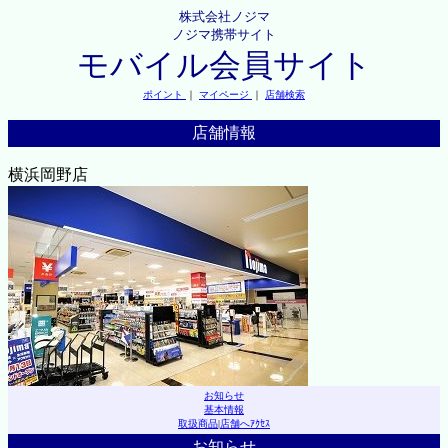
株式会社ノジマ
ノジマ携帯サイト
モバイル会員サイト
ポイント
｜
マイページ
｜
店舗検索
店舗情報
横浜岡野店
お知らせ
基本情報
取扱商品
|
店舗へｱｸｾｽ
お知らせ