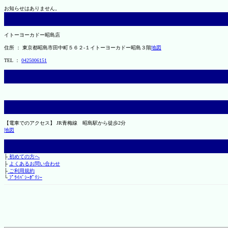
お知らせはありません。
イトーヨーカドー昭島店
住所 ： 東京都昭島市田中町５６２-１イトーヨーカドー昭島３階
地図
TEL ：
0425006151
【電車でのアクセス】 JR青梅線 昭島駅から徒歩2分
地図
├
初めての方へ
├
よくあるお問い合わせ
├
ご利用規約
└
ﾌﾟﾗｲﾊﾞｼｰﾎﾟﾘｼｰ