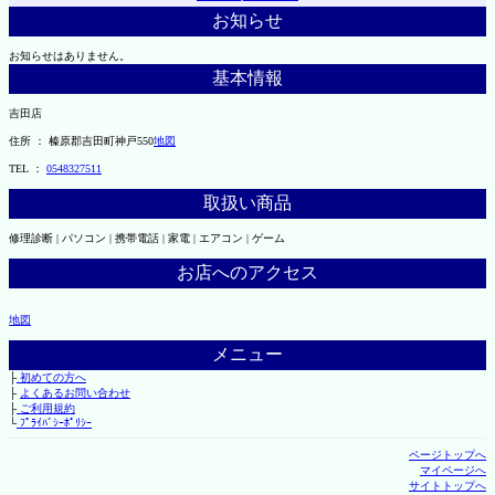
お知らせ
お知らせはありません。
基本情報
吉田店
住所 ： 榛原郡吉田町神戸550
地図
TEL ：
0548327511
取扱い商品
修理診断 | パソコン | 携帯電話 | 家電 | エアコン | ゲーム
お店へのアクセス
地図
メニュー
├
初めての方へ
├
よくあるお問い合わせ
├
ご利用規約
└
ﾌﾟﾗｲﾊﾞｼｰﾎﾟﾘｼｰ
ページトップへ
マイページへ
サイトトップへ