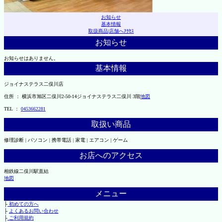
お知らせ
基本情報
取扱商品
|
店舗へｱｸｾｽ
お知らせ
お知らせはありません。
基本情報
ジョイナステラス二俣川店
住所 ： 横浜市旭区二俣川2-50-14ジョイナステラス二俣川 3階
地図
TEL ：
0453662281
取扱い商品
修理診断 | パソコン | 携帯電話 | 家電 | エアコン | ゲーム
お店へのアクセス
相鉄線二俣川駅直結
地図
メニュー
├
初めての方へ
├
よくあるお問い合わせ
├
ご利用規約