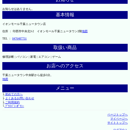
お知らせはありません。
基本情報
イオンモール千葉ニュータウン店
住所 ： 印西市中央北3-2 イオンモール千葉ニュータウン2階
地図
TEL ：
0476487751
取扱い商品
修理診断 | パソコン | 家電 | エアコン | ゲーム
お店へのアクセス
千葉ニュータウン中央駅から徒歩5分。
地図
メニュー
├
初めての方へ
├
よくあるお問い合わせ
├
ご利用規約
└
ﾌﾟﾗｲﾊﾞｼｰﾎﾟﾘｼｰ
ページトップへ
マイページへ
サイトトップへ
ログアウト