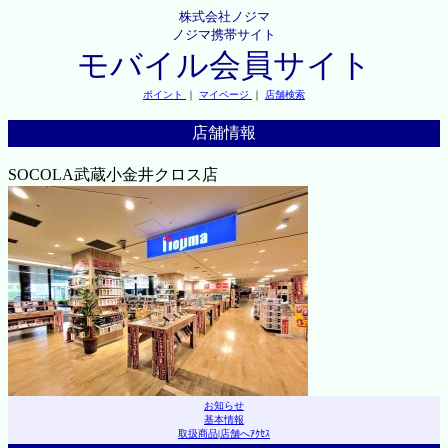
株式会社ノジマ
ノジマ携帯サイト
モバイル会員サイト
ポイント
｜
マイページ
｜
店舗検索
店舗情報
SOCOLA武蔵小金井クロス店
お知らせ
基本情報
取扱商品
|
店舗へｱｸｾｽ