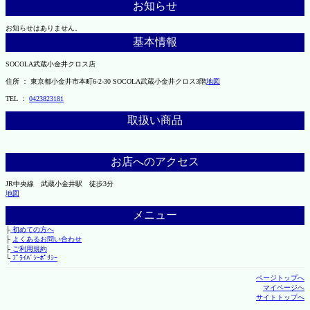
お知らせ
お知らせはありません。
基本情報
SOCOLA武蔵小金井クロス店
住所 ： 東京都小金井市本町6-2-30 SOCOLA武蔵小金井クロス3階
地図
TEL ：
0423823181
取扱い商品
お店へのアクセス
JR中央線 武蔵小金井駅 徒歩3分
地図
メニュー
├
初めての方へ
├
よくあるお問い合わせ
├
ご利用規約
└
ﾌﾟﾗｲﾊﾞｼｰﾎﾟﾘｼｰ
ページトップへ
マイページへ
サイトトップへ