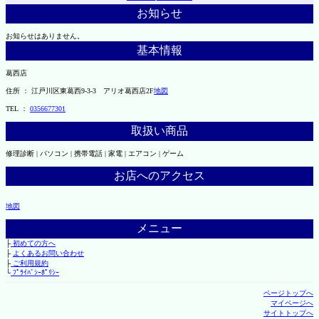
お知らせ
お知らせはありません。
基本情報
葛西店
住所 ： 江戸川区東葛西9-3-3 アリオ葛西店2F
地図
TEL ：
0356677301
取扱い商品
修理診断 | パソコン | 携帯電話 | 家電 | エアコン | ゲーム
お店へのアクセス
地図
メニュー
├
初めての方へ
├
よくあるお問い合わせ
├
ご利用規約
└
ﾌﾟﾗｲﾊﾞｼｰﾎﾟﾘｼｰ
ページトップへ
マイページへ
サイトトップへ