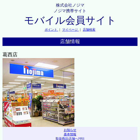
株式会社ノジマ
ノジマ携帯サイト
モバイル会員サイト
ポイント
｜
マイページ
｜
店舗検索
店舗情報
葛西店
お知らせ
基本情報
取扱商品
|
店舗へｱｸｾｽ