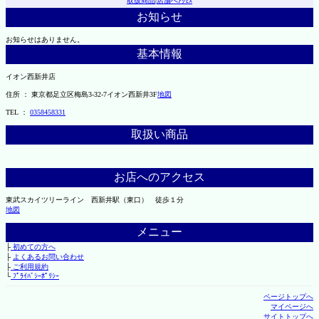
取扱商品
|
店舗へｱｸｾｽ
お知らせ
お知らせはありません。
基本情報
イオン西新井店
住所 ： 東京都足立区梅島3-32-7イオン西新井3F
地図
TEL ：
0358458331
取扱い商品
お店へのアクセス
東武スカイツリーライン 西新井駅（東口） 徒歩１分
地図
メニュー
├
初めての方へ
├
よくあるお問い合わせ
├
ご利用規約
└
ﾌﾟﾗｲﾊﾞｼｰﾎﾟﾘｼｰ
ページトップへ
マイページへ
サイトトップへ