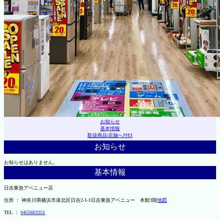
お知らせ
基本情報
取扱商品
|
店舗へｱｸｾｽ
お知らせ
お知らせはありません。
基本情報
日吉東急アベニュー店
住所 ： 神奈川県横浜市港北区日吉2-1-1日吉東急アベニュー 本館3階
地図
TEL ：
0455603351