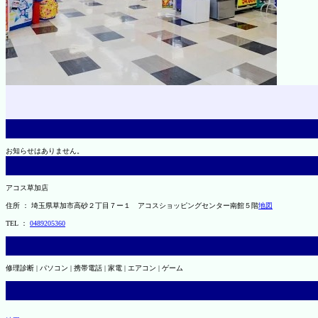
お知らせはありません。
アコス草加店
住所 ： 埼玉県草加市高砂２丁目７ー１ アコスショッピングセンター南館５階
地図
TEL ：
0489205360
修理診断 | パソコン | 携帯電話 | 家電 | エアコン | ゲーム