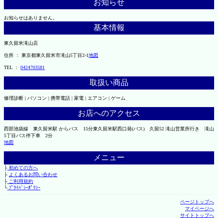
お知らせ
お知らせはありません。
基本情報
東久留米滝山店
住所 ： 東京都東久留米市滝山5丁目2-1
地図
TEL ：
0424703581
取扱い商品
修理診断 | パソコン | 携帯電話 | 家電 | エアコン | ゲーム
お店へのアクセス
西部池袋線 東久留米駅 からバス 15分東久留米駅西口発(バス) 久留52 滝山営業所行き 滝山
5丁目バス停下車 2分
地図
メニュー
├
初めての方へ
├
よくあるお問い合わせ
├
ご利用規約
└
ﾌﾟﾗｲﾊﾞｼｰﾎﾟﾘｼｰ
ページトップへ
マイページへ
サイトトップへ