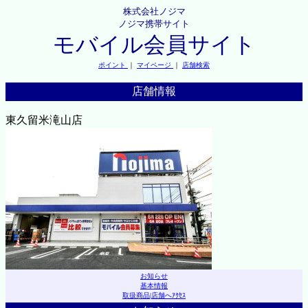
株式会社ノジマ
ノジマ携帯サイト
モバイル会員サイト
ポイント
｜
マイページ
｜
店舗検索
店舗情報
東久留米滝山店
お知らせ
基本情報
取扱商品
|
店舗へｱｸｾｽ