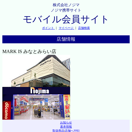
株式会社ノジマ
ノジマ携帯サイト
モバイル会員サイト
ポイント
｜
マイページ
｜
店舗検索
店舗情報
MARK IS みなとみらい店
お知らせ
基本情報
取扱商品
|
店舗へｱｸｾｽ