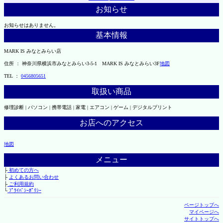
お知らせ
お知らせはありません。
基本情報
MARK IS みなとみらい店
住所 ： 神奈川県横浜市みなとみらい3-5-1 MARK IS みなとみらい3F
地図
TEL ：
0456805651
取扱い商品
修理診断 | パソコン | 携帯電話 | 家電 | エアコン | ゲーム | デジタルプリント
お店へのアクセス
地図
メニュー
├
初めての方へ
├
よくあるお問い合わせ
├
ご利用規約
└
ﾌﾟﾗｲﾊﾞｼｰﾎﾟﾘｼｰ
ページトップへ
マイページへ
サイトトップへ