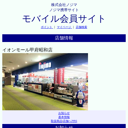
株式会社ノジマ
ノジマ携帯サイト
モバイル会員サイト
ポイント
｜
マイページ
｜
店舗検索
店舗情報
イオンモール甲府昭和店
お知らせ
基本情報
取扱商品
|
店舗へｱｸｾｽ
お知らせ