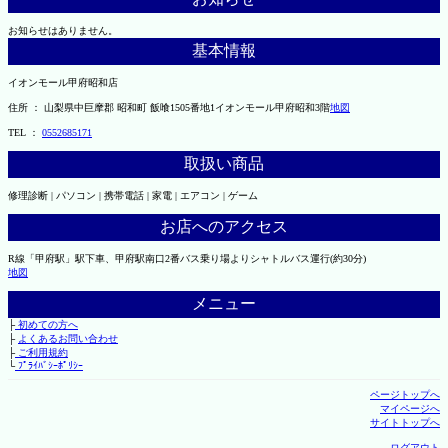
お知らせはありません。
基本情報
イオンモール甲府昭和店
住所 ： 山梨県中巨摩郡 昭和町 飯喰1505番地1イオンモール甲府昭和3階
地図
TEL ：
0552685171
取扱い商品
修理診断 | パソコン | 携帯電話 | 家電 | エアコン | ゲーム
お店へのアクセス
R線「甲府駅」駅下車、甲府駅南口2番バス乗り場よりシャトルバス運行(約30分)
地図
メニュー
├
初めての方へ
├
よくあるお問い合わせ
├
ご利用規約
└
ﾌﾟﾗｲﾊﾞｼｰﾎﾟﾘｼｰ
ページトップへ
マイページへ
サイトトップへ
ログアウト