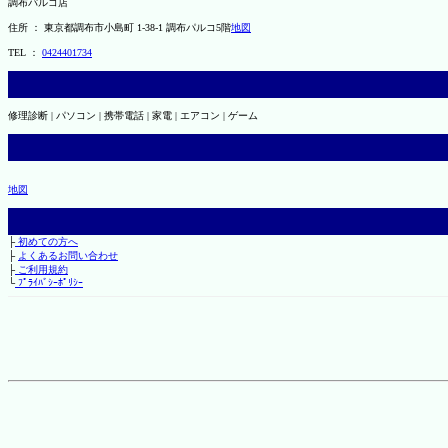
調布パルコ店
住所 ： 東京都調布市小島町 1-38-1 調布パルコ5階
地図
TEL ：
0424401734
修理診断 | パソコン | 携帯電話 | 家電 | エアコン | ゲーム
地図
├
初めての方へ
├
よくあるお問い合わせ
├
ご利用規約
└
ﾌﾟﾗｲﾊﾞｼｰﾎﾟﾘｼｰ