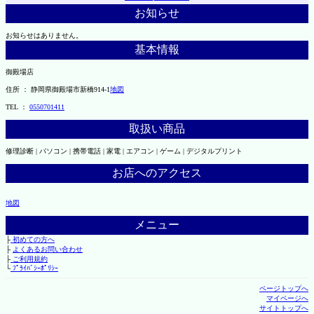
お知らせ
お知らせはありません。
基本情報
御殿場店
住所 ： 静岡県御殿場市新橋914-1
地図
TEL ：
0550701411
取扱い商品
修理診断 | パソコン | 携帯電話 | 家電 | エアコン | ゲーム | デジタルプリント
お店へのアクセス
地図
メニュー
├
初めての方へ
├
よくあるお問い合わせ
├
ご利用規約
└
ﾌﾟﾗｲﾊﾞｼｰﾎﾟﾘｼｰ
ページトップへ
マイページへ
サイトトップへ