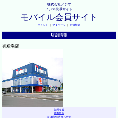
株式会社ノジマ
ノジマ携帯サイト
モバイル会員サイト
ポイント
｜
マイページ
｜
店舗検索
店舗情報
御殿場店
お知らせ
基本情報
取扱商品
|
店舗へｱｸｾｽ