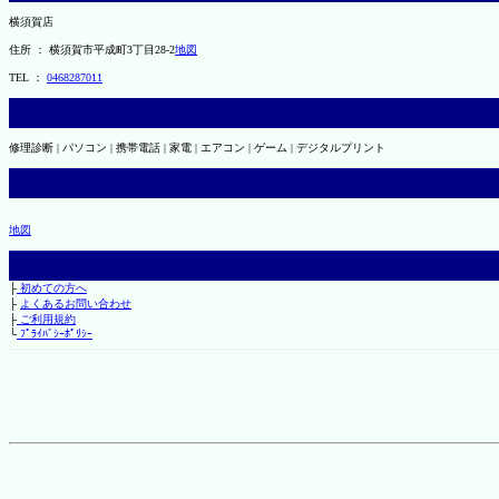
横須賀店
住所 ： 横須賀市平成町3丁目28-2
地図
TEL ：
0468287011
修理診断 | パソコン | 携帯電話 | 家電 | エアコン | ゲーム | デジタルプリント
地図
├
初めての方へ
├
よくあるお問い合わせ
├
ご利用規約
└
ﾌﾟﾗｲﾊﾞｼｰﾎﾟﾘｼｰ