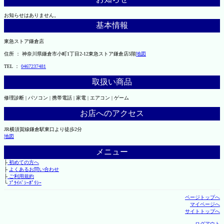
お知らせはありません。
基本情報
東急ストア鎌倉店
住所 ： 神奈川県鎌倉市小町1丁目2-12東急ストア鎌倉店5階
地図
TEL ：
0467237481
取扱い商品
修理診断 | パソコン | 携帯電話 | 家電 | エアコン | ゲーム
お店へのアクセス
JR横須賀線鎌倉駅東口より徒歩2分
地図
メニュー
├
初めての方へ
├
よくあるお問い合わせ
├
ご利用規約
└
ﾌﾟﾗｲﾊﾞｼｰﾎﾟﾘｼｰ
ページトップへ
マイページへ
サイトトップへ
ログアウト