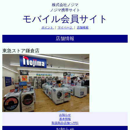
株式会社ノジマ
ノジマ携帯サイト
モバイル会員サイト
ポイント
｜
マイページ
｜
店舗検索
店舗情報
東急ストア鎌倉店
お知らせ
基本情報
取扱商品
|
店舗へｱｸｾｽ
お知らせ