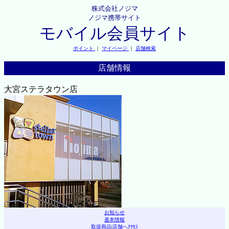
株式会社ノジマ
ノジマ携帯サイト
モバイル会員サイト
ポイント
｜
マイページ
｜
店舗検索
店舗情報
大宮ステラタウン店
お知らせ
基本情報
取扱商品
|
店舗へｱｸｾｽ