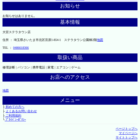
お知らせ
お知らせはありません。
基本情報
大宮ステラタウン店
住所 ： 埼玉県さいたま市北区宮原1-854-1 ステラタウン公園棟2階
地図
TEL ：
0486618366
取扱い商品
修理診断 | パソコン | 携帯電話 | 家電 | エアコン | ゲーム
お店へのアクセス
地図
メニュー
├
初めての方へ
├
よくあるお問い合わせ
├
ご利用規約
└
ﾌﾟﾗｲﾊﾞｼｰﾎﾟﾘｼｰ
ページトップへ
マイページへ
サイトトップへ