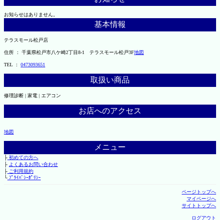
お知らせはありません。
基本情報
テラスモール松戸店
住所 ： 千葉県松戸市八ケ崎2丁目8-1 テラスモール松戸3F
地図
TEL ：
0473093651
取扱い商品
修理診断 | 家電 | エアコン
お店へのアクセス
地図
メニュー
├
初めての方へ
├
よくあるお問い合わせ
├
ご利用規約
└
ﾌﾟﾗｲﾊﾞｼｰﾎﾟﾘｼｰ
ページトップへ
マイページへ
サイトトップへ
ログアウト