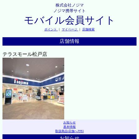
株式会社ノジマ
ノジマ携帯サイト
モバイル会員サイト
ポイント
｜
マイページ
｜
店舗検索
店舗情報
テラスモール松戸店
お知らせ
基本情報
取扱商品
|
店舗へｱｸｾｽ
お知らせ