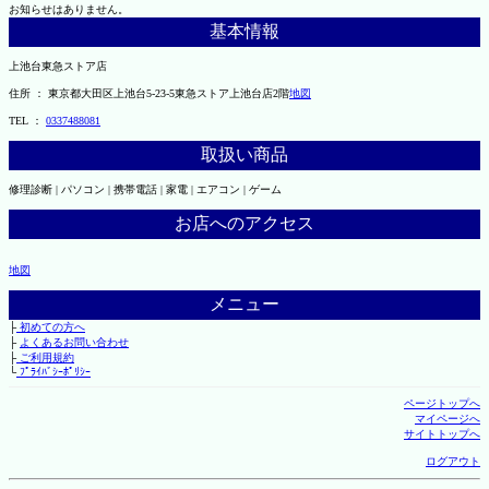
お知らせはありません。
基本情報
上池台東急ストア店
住所 ： 東京都大田区上池台5-23-5東急ストア上池台店2階
地図
TEL ：
0337488081
取扱い商品
修理診断 | パソコン | 携帯電話 | 家電 | エアコン | ゲーム
お店へのアクセス
地図
メニュー
├
初めての方へ
├
よくあるお問い合わせ
├
ご利用規約
└
ﾌﾟﾗｲﾊﾞｼｰﾎﾟﾘｼｰ
ページトップへ
マイページへ
サイトトップへ
ログアウト