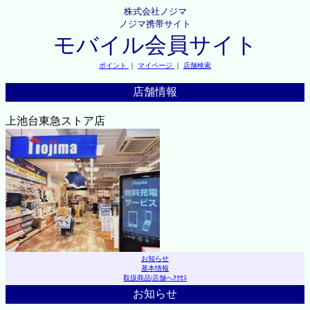
株式会社ノジマ
ノジマ携帯サイト
モバイル会員サイト
ポイント
｜
マイページ
｜
店舗検索
店舗情報
上池台東急ストア店
お知らせ
基本情報
取扱商品
|
店舗へｱｸｾｽ
お知らせ