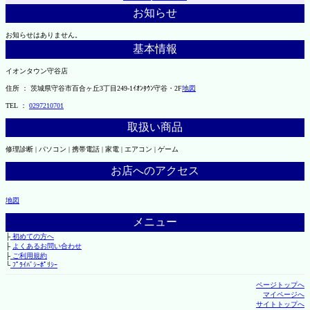
お知らせ
お知らせはありません。
基本情報
イオンタウン守谷店
住所 ： 茨城県守谷市百合ヶ丘3丁目249-1ｲｵﾝﾀｳﾝ守谷・2F
地図
TEL ：
0297210701
取扱い商品
修理診断 | パソコン | 携帯電話 | 家電 | エアコン | ゲーム
お店へのアクセス
地図
メニュー
├
初めての方へ
├
よくあるお問い合わせ
├
ご利用規約
└
ﾌﾟﾗｲﾊﾞｼｰﾎﾟﾘｼｰ
ページトップへ
マイページへ
サイトトップへ