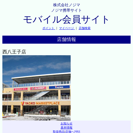
株式会社ノジマ
ノジマ携帯サイト
モバイル会員サイト
ポイント
｜
マイページ
｜
店舗検索
店舗情報
西八王子店
お知らせ
基本情報
取扱商品
|
店舗へｱｸｾｽ