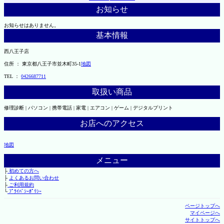
お知らせ
お知らせはありません。
基本情報
西八王子店
住所 ： 東京都八王子市並木町35-1
地図
TEL ：
0426687711
取扱い商品
修理診断 | パソコン | 携帯電話 | 家電 | エアコン | ゲーム | デジタルプリント
お店へのアクセス
地図
メニュー
├
初めての方へ
├
よくあるお問い合わせ
├
ご利用規約
└
ﾌﾟﾗｲﾊﾞｼｰﾎﾟﾘｼｰ
ページトップへ
マイページへ
サイトトップへ