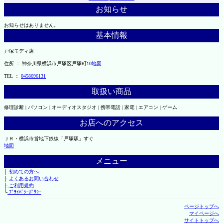
お知らせ
お知らせはありません。
基本情報
戸塚モディ店
住所 ： 神奈川県横浜市戸塚区戸塚町10
地図
TEL ：
0458696131
取扱い商品
修理診断 | パソコン | オーディオスタジオ | 携帯電話 | 家電 | エアコン | ゲーム
お店へのアクセス
ＪＲ・横浜市営地下鉄線「戸塚駅」すぐ
地図
メニュー
├
初めての方へ
├
よくあるお問い合わせ
├
ご利用規約
└
ﾌﾟﾗｲﾊﾞｼｰﾎﾟﾘｼｰ
ページトップへ
マイページへ
サイトトップへ