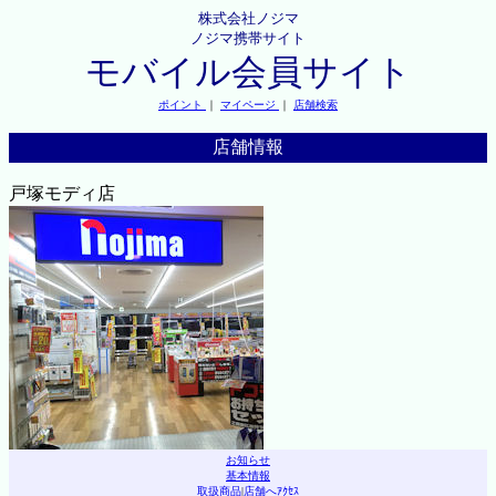
株式会社ノジマ
ノジマ携帯サイト
モバイル会員サイト
ポイント
｜
マイページ
｜
店舗検索
店舗情報
戸塚モディ店
お知らせ
基本情報
取扱商品
|
店舗へｱｸｾｽ