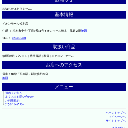
お知らせはありません。
基本情報
イオンモール松本店
住所 ： 松本市中央4丁目9番51号イオンモール松本 風庭２階
地図
TEL ：
0263375081
取扱い商品
修理診断 | パソコン | 携帯電話 | 家電 | エアコン | ゲーム
お店へのアクセス
電車：JR線「松本駅」駅徒歩約20分
地図
メニュー
├
初めての方へ
├
よくあるお問い合わせ
├
ご利用規約
└
ﾌﾟﾗｲﾊﾞｼｰﾎﾟﾘｼｰ
ページトップへ
マイページへ
サイトトップへ
ログアウト