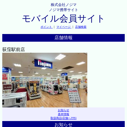
株式会社ノジマ
ノジマ携帯サイト
モバイル会員サイト
ポイント
｜
マイページ
｜
店舗検索
店舗情報
荻窪駅前店
お知らせ
基本情報
取扱商品
|
店舗へｱｸｾｽ
お知らせ