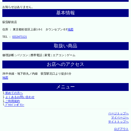
お知らせはありません。
基本情報
荻窪駅前店
住所 ： 東京都杉並区上萩1-9-1 タウンセブン６F
地図
TEL ：
0353475121
取扱い商品
修理診断 | パソコン | 携帯電話 | 家電 | エアコン | ゲーム
お店へのアクセス
JR中央線・地下鉄丸ノ内線 荻窪駅北口より徒歩1分
地図
メニュー
├
初めての方へ
├
よくあるお問い合わせ
├
ご利用規約
└
ﾌﾟﾗｲﾊﾞｼｰﾎﾟﾘｼｰ
ページトップへ
マイページへ
サイトトップへ
ログアウト