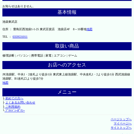
お知らせはありません。
基本情報
池袋東武店
住所 ： 豊島区西池袋1-1-25 東武百貨店 池袋店4F 8～10番地
地図
TEL ：
0359531011
取扱い商品
修理診断 | パソコン | 携帯電話 | 家電 | エアコン | ゲーム
お店へのアクセス
JR池袋駅、中央1・2改札より徒歩1分 東武東上線池袋駅、中央改札1・2より徒歩1分 西武池袋線
池袋駅、B1改札口より徒歩7分
地図
メニュー
├
初めての方へ
├
よくあるお問い合わせ
├
ご利用規約
└
ﾌﾟﾗｲﾊﾞｼｰﾎﾟﾘｼｰ
ページトップへ
マイページへ
サイトトップへ