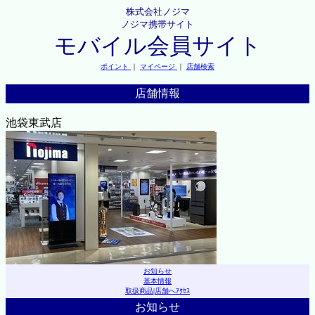
株式会社ノジマ
ノジマ携帯サイト
モバイル会員サイト
ポイント
｜
マイページ
｜
店舗検索
店舗情報
池袋東武店
お知らせ
基本情報
取扱商品
|
店舗へｱｸｾｽ
お知らせ