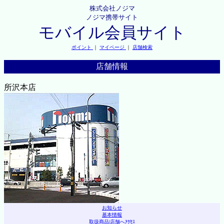
株式会社ノジマ
ノジマ携帯サイト
モバイル会員サイト
ポイント
｜
マイページ
｜
店舗検索
店舗情報
所沢本店
お知らせ
基本情報
取扱商品
|
店舗へｱｸｾｽ