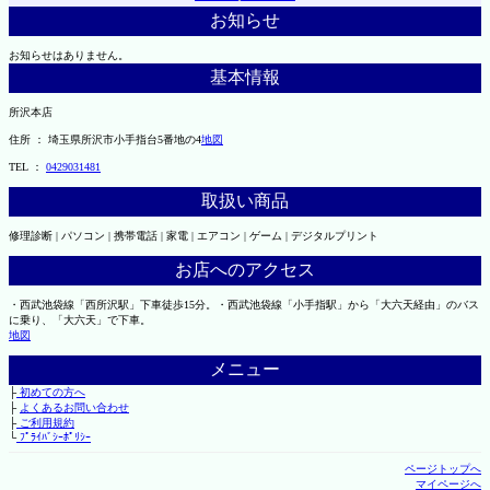
お知らせ
お知らせはありません。
基本情報
所沢本店
住所 ： 埼玉県所沢市小手指台5番地の4
地図
TEL ：
0429031481
取扱い商品
修理診断 | パソコン | 携帯電話 | 家電 | エアコン | ゲーム | デジタルプリント
お店へのアクセス
・西武池袋線「西所沢駅」下車徒歩15分。・西武池袋線「小手指駅」から「大六天経由」のバス
に乗り、「大六天」で下車。
地図
メニュー
├
初めての方へ
├
よくあるお問い合わせ
├
ご利用規約
└
ﾌﾟﾗｲﾊﾞｼｰﾎﾟﾘｼｰ
ページトップへ
マイページへ