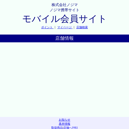
株式会社ノジマ
ノジマ携帯サイト
モバイル会員サイト
ポイント
｜
マイページ
｜
店舗検索
店舗情報
お知らせ
基本情報
取扱商品
|
店舗へｱｸｾｽ