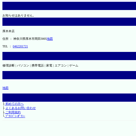
お知らせはありません。
厚木本店
住所 ： 神奈川県厚木市岡田3005
地図
TEL ：
0462201721
修理診断 | パソコン | 携帯電話 | 家電 | エアコン | ゲーム
地図
├
初めての方へ
├
よくあるお問い合わせ
├
ご利用規約
└
ﾌﾟﾗｲﾊﾞｼｰﾎﾟﾘｼｰ