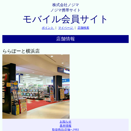
株式会社ノジマ
ノジマ携帯サイト
モバイル会員サイト
ポイント
｜
マイページ
｜
店舗検索
店舗情報
ららぽーと横浜店
お知らせ
基本情報
取扱商品
|
店舗へｱｸｾｽ