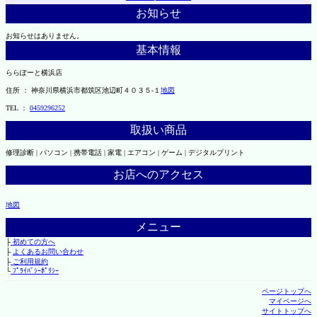
お知らせ
お知らせはありません。
基本情報
ららぽーと横浜店
住所 ： 神奈川県横浜市都筑区池辺町４０３５-１
地図
TEL ：
0459296252
取扱い商品
修理診断 | パソコン | 携帯電話 | 家電 | エアコン | ゲーム | デジタルプリント
お店へのアクセス
地図
メニュー
├
初めての方へ
├
よくあるお問い合わせ
├
ご利用規約
└
ﾌﾟﾗｲﾊﾞｼｰﾎﾟﾘｼｰ
ページトップへ
マイページへ
サイトトップへ