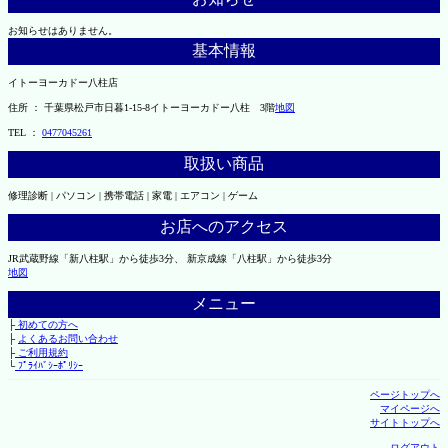
お知らせはありません。
基本情報
イトーヨーカドー八柱店
住所 ： 千葉県松戸市日暮1-15-8イトーヨーカドー八柱 3階
地図
TEL ：
0477045261
取扱い商品
修理診断 | パソコン | 携帯電話 | 家電 | エアコン | ゲーム
お店へのアクセス
JR武蔵野線「新八柱駅」から徒歩3分、 新京成線「八柱駅」から徒歩3分
地図
メニュー
├
初めての方へ
├
よくあるお問い合わせ
├
ご利用規約
└
ﾌﾟﾗｲﾊﾞｼｰﾎﾟﾘｼｰ
ページトップへ
マイページへ
サイトトップへ
ログアウト