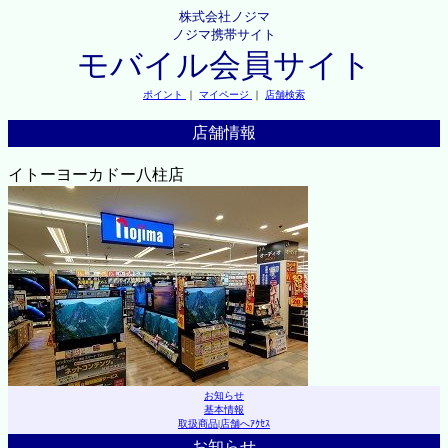
株式会社ノジマ
ノジマ携帯サイト
モバイル会員サイト
ポイント
｜
マイページ
｜
店舗検索
店舗情報
イトーヨーカドー八柱店
お知らせ
基本情報
取扱商品
|
店舗へｱｸｾｽ
お知らせ