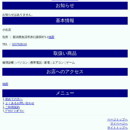
お知らせ
お知らせはありません。
基本情報
小出店
住所 ： 新潟県魚沼市井口新田871-1
地図
TEL ：
0257928110
取扱い商品
修理診断 | パソコン | 携帯電話 | 家電 | エアコン | ゲーム
お店へのアクセス
地図
メニュー
├
初めての方へ
├
よくあるお問い合わせ
├
ご利用規約
└
ﾌﾟﾗｲﾊﾞｼｰﾎﾟﾘｼｰ
ページトップへ
マイページへ
サイトトップへ