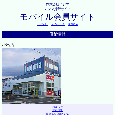
株式会社ノジマ
ノジマ携帯サイト
モバイル会員サイト
ポイント
｜
マイページ
｜
店舗検索
店舗情報
小出店
お知らせ
基本情報
取扱商品
|
店舗へｱｸｾｽ