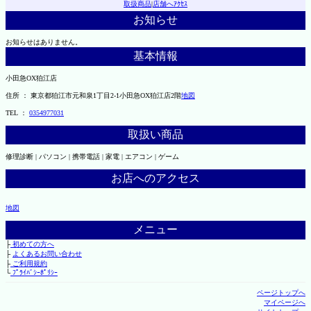
取扱商品
|
店舗へｱｸｾｽ
お知らせ
お知らせはありません。
基本情報
小田急OX狛江店
住所 ： 東京都狛江市元和泉1丁目2-1小田急OX狛江店2階
地図
TEL ：
0354977031
取扱い商品
修理診断 | パソコン | 携帯電話 | 家電 | エアコン | ゲーム
お店へのアクセス
地図
メニュー
├
初めての方へ
├
よくあるお問い合わせ
├
ご利用規約
└
ﾌﾟﾗｲﾊﾞｼｰﾎﾟﾘｼｰ
ページトップへ
マイページへ