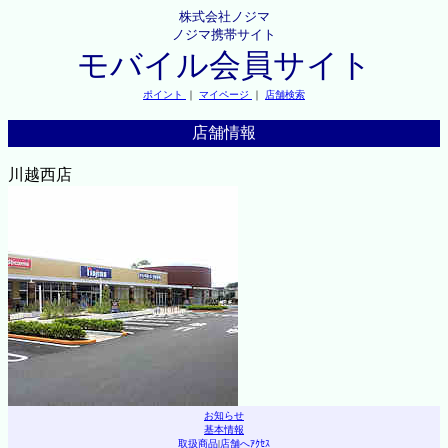
株式会社ノジマ
ノジマ携帯サイト
モバイル会員サイト
ポイント
｜
マイページ
｜
店舗検索
店舗情報
川越西店
お知らせ
基本情報
取扱商品
|
店舗へｱｸｾｽ