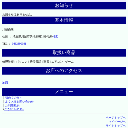
お知らせ
お知らせはありません。
基本情報
川越西店
住所 ： 埼玉県川越市的場新町21番地10
地図
TEL ：
0492390081
取扱い商品
修理診断 | パソコン | 携帯電話 | 家電 | エアコン | ゲーム
お店へのアクセス
地図
メニュー
├
初めての方へ
├
よくあるお問い合わせ
├
ご利用規約
└
ﾌﾟﾗｲﾊﾞｼｰﾎﾟﾘｼｰ
ページトップへ
マイページへ
サイトトップへ