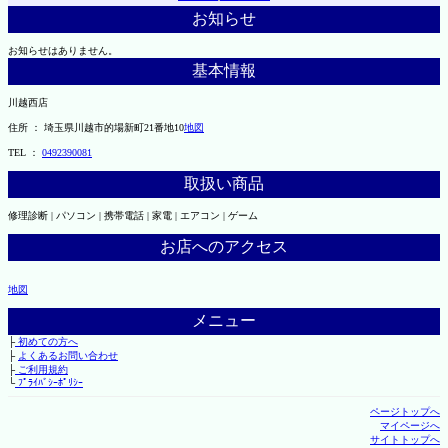
お知らせ
お知らせはありません。
基本情報
川越西店
住所 ： 埼玉県川越市的場新町21番地10
地図
TEL ：
0492390081
取扱い商品
修理診断 | パソコン | 携帯電話 | 家電 | エアコン | ゲーム
お店へのアクセス
地図
メニュー
├
初めての方へ
├
よくあるお問い合わせ
├
ご利用規約
└
ﾌﾟﾗｲﾊﾞｼｰﾎﾟﾘｼｰ
ページトップへ
マイページへ
サイトトップへ