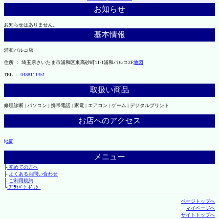
お知らせ
お知らせはありません。
基本情報
浦和パルコ店
住所 ： 埼玉県さいたま市浦和区東高砂町11-1浦和パルコ2F
地図
TEL ：
0488111351
取扱い商品
修理診断 | パソコン | 携帯電話 | 家電 | エアコン | ゲーム | デジタルプリント
お店へのアクセス
地図
メニュー
├
初めての方へ
├
よくあるお問い合わせ
├
ご利用規約
└
ﾌﾟﾗｲﾊﾞｼｰﾎﾟﾘｼｰ
ページトップへ
マイページへ
サイトトップへ