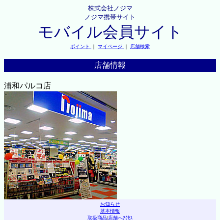
株式会社ノジマ
ノジマ携帯サイト
モバイル会員サイト
ポイント
｜
マイページ
｜
店舗検索
店舗情報
浦和パルコ店
お知らせ
基本情報
取扱商品
|
店舗へｱｸｾｽ